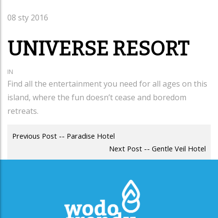
08
sty 2016
UNIVERSE RESORT
IN
Find all the entertainment you need for all ages on this
island, where the fun doesn’t cease and boredom
retreats.
POST
Previous Post -- Paradise Hotel
NAVIGATION
Next Post -- Gentle Veil Hotel