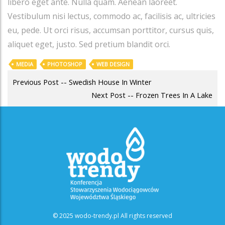
libero eget ante. Nulla quam. Aenean laoreet.
Vestibulum nisi lectus, commodo ac, facilisis ac, ultricies
eu, pede. Ut orci risus, accumsan porttitor, cursus quis,
aliquet eget, justo. Sed pretium blandit orci.
MEDIA
PHOTOSHOP
WEB DESIGN
POST
Previous Post -- Swedish House In Winter
NAVIGATION
Next Post -- Frozen Trees In A Lake
© 2025 wodo-trendy.pl All rights reserved